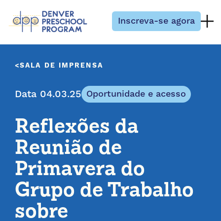
Pular para o conteúdo
Inscreva-se agora
SALA DE IMPRENSA
Data 04.03.25
Oportunidade e acesso
Reflexões da
Reunião de
Primavera do
Grupo de Trabalho
sobre