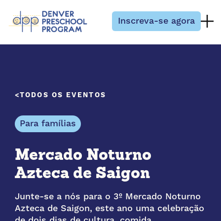
Pular para o conteúdo
Inscreva-se agora
TODOS OS EVENTOS
Para famílias
Mercado Noturno
Azteca de Saigon
Junte-se a nós para o 3º Mercado Noturno
Azteca de Saigon, este ano uma celebração
de dois dias de cultura, comida,…