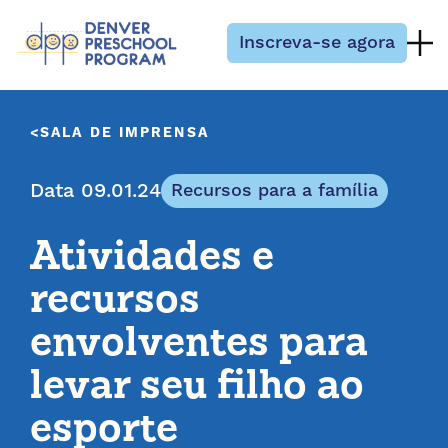
Pular para o conteúdo
Inscreva-se agora
SALA DE IMPRENSA
Data 09.01.24
Recursos para a família
Atividades e
recursos
envolventes para
levar seu filho ao
esporte