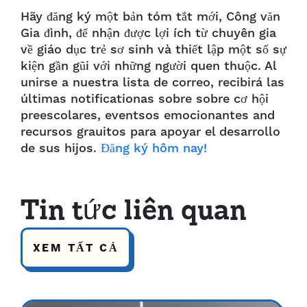
Hãy đăng ký một bản tóm tắt mới, Công văn
Gia đình, để nhận được lợi ích từ chuyên gia
về giáo dục trẻ sơ sinh và thiết lập một số sự
kiện gần gũi với những người quen thuộc. Al
unirse a nuestra lista de correo, recibirá las
últimas notificationas sobre sobre cơ hội
preescolares, eventsos emocionantes and
recursos grauitos para apoyar el desarrollo
de sus hijos.
Đăng ký hôm nay
!
Tin tức liên quan
XEM TẤT CẢ