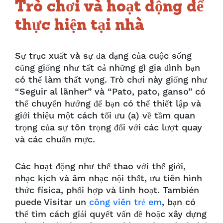
Trò chơi và hoạt động để
thực hiện tại nhà
Sự trục xuất và sự đa dạng của cuộc sống
cũng giống như tất cả những gì gia đình bạn
có thể làm thất vọng. Trò chơi này giống như
“Seguir al lãnher” và “Pato, pato, ganso” có
thể chuyển hướng để bạn có thể thiết lập và
giới thiệu một cách tối ưu (a) về tầm quan
trọng của sự tôn trọng đối với các lượt quay
và các chuẩn mực.
Các hoạt động như thể thao với thế giới,
nhạc kịch và âm nhạc nội thất, ưu tiên hình
thức física, phối hợp và linh hoạt. También
puede Visitar un
công viên trẻ em
, bạn có
thể tìm cách giải quyết vấn đề hoặc xây dựng