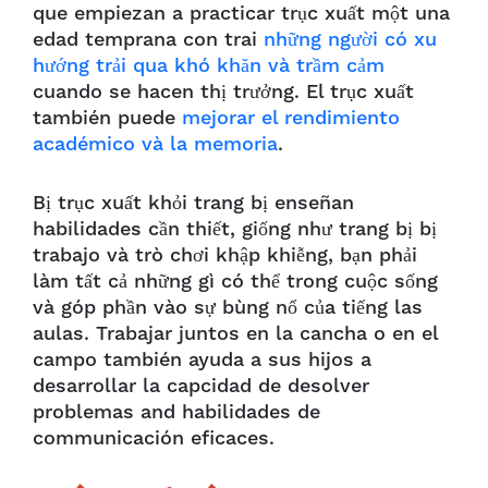
que empiezan a practicar trục xuất một una
edad temprana con trai
những người có xu
hướng trải qua khó khăn và trầm cảm
cuando se hacen thị trưởng. El trục xuất
también puede
mejorar el rendimiento
académico và la memoria
.
Bị trục xuất khỏi trang bị enseñan
habilidades cần thiết, giống như trang bị bị
trabajo và trò chơi khập khiễng, bạn phải
làm tất cả những gì có thể trong cuộc sống
và góp phần vào sự bùng nổ của tiếng las
aulas. Trabajar juntos en la cancha o en el
campo también ayuda a sus hijos a
desarrollar la capcidad de desolver
problemas and habilidades de
communicación eficaces.