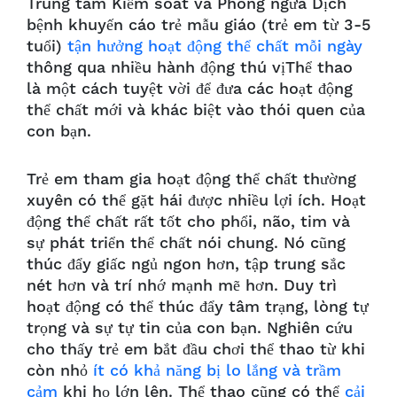
Trung tâm Kiểm soát và Phòng ngừa Dịch
bệnh khuyến cáo trẻ mẫu giáo (trẻ em từ 3-5
tuổi)
tận hưởng hoạt động thể chất mỗi ngày
thông qua nhiều hành động thú vị
Thể thao
là một cách tuyệt vời để đưa các hoạt động
thể chất mới và khác biệt vào thói quen của
con bạn.
Trẻ em tham gia hoạt động thể chất thường
xuyên có thể gặt hái được nhiều lợi ích. Hoạt
động thể chất rất tốt cho phổi, não, tim và
sự phát triển thể chất nói chung. Nó cũng
thúc đẩy giấc ngủ ngon hơn, tập trung sắc
nét hơn và trí nhớ mạnh mẽ hơn. Duy trì
hoạt động có thể thúc đẩy tâm trạng, lòng tự
trọng và sự tự tin của con bạn. Nghiên cứu
cho thấy trẻ em bắt đầu chơi thể thao từ khi
còn nhỏ
ít có khả năng bị lo lắng và trầm
cảm
khi họ lớn lên. Thể thao cũng có thể
cải