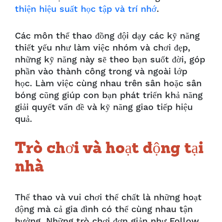
thiện hiệu suất học tập và trí nhớ
.
Các môn thể thao đồng đội dạy các kỹ năng
thiết yếu như làm việc nhóm và chơi đẹp,
những kỹ năng này sẽ theo bạn suốt đời, góp
phần vào thành công trong và ngoài lớp
học. Làm việc cùng nhau trên sân hoặc sân
bóng cũng giúp con bạn phát triển khả năng
giải quyết vấn đề và kỹ năng giao tiếp hiệu
quả.
Trò chơi và hoạt động tại
nhà
Thể thao và vui chơi thể chất là những hoạt
động mà cả gia đình có thể cùng nhau tận
hưởng. Những trò chơi đơn giản như Follow