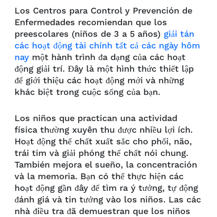
Los Centros para Control y Prevención de
Enfermedades recomiendan que los
preescolares (niños de 3 a 5 años)
giải tán
các hoạt động tài chính tất cả các ngày hôm
nay
một hành trình đa dạng của các hoạt
động giải trí. Đây là một hình thức thiết lập
để giới thiệu các hoạt động mới và những
khác biệt trong cuộc sống của bạn.
Los niños que practican una actividad
física thường xuyên thu được nhiều lợi ích.
Hoạt động thể chất xuất sắc cho phổi, não,
trái tim và giải phóng thể chất nói chung.
También mejora el sueño, la concentración
và la memoria. Bạn có thể thực hiện các
hoạt động gần đây để tìm ra ý tưởng, tự động
đánh giá và tin tưởng vào los niños. Las các
nhà điều tra đã demuestran que los niños