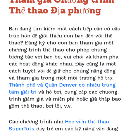
Tham gia Chương trình
Thể thao Địa phương
Bạn đang tìm kiếm một cách tiếp cận có cấu
trúc hơn để giới thiệu con bạn đến với thể
thao? Đăng ký cho con bạn tham gia một
chương trình thể thao cho phép chúng
tương tác với bạn bè, vui chơi và khám phá
các hoạt động khác nhau. Đây cũng là một
cách tuyệt vời để giữ cho chúng năng động
và tham gia trong một môi trường hỗ trợ.
Thành phố và Quận Denver có nhiều trung
tâm giải trí
và hồ bơi, cung cấp các chương
trình giảm giá và miễn phí hoặc giá thấp bao
gồm thể thao, bơi lội, v.v.
Các chương trình như
Học viện thể thao
SuperTots
dạy trẻ em các kỹ năng vận động