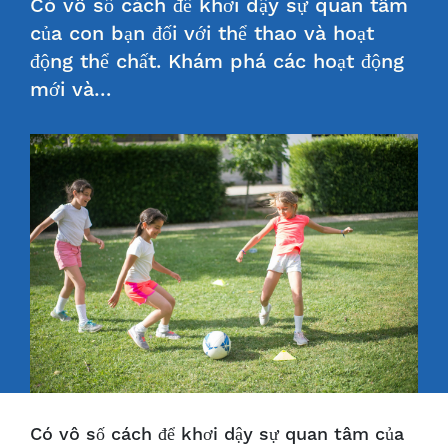
Có vô số cách để khơi dậy sự quan tâm
của con bạn đối với thể thao và hoạt
động thể chất. Khám phá các hoạt động
mới và…
Có vô số cách để khơi dậy sự quan tâm của