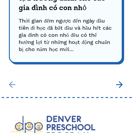
gia đình có con nhỏ
Thời gian đếm ngược đến ngày đầu
tiên đi học đã bắt đầu và hầu hết các
gia đình có con nhỏ đều có thể
hưởng lợi từ những hoạt động chuẩn
bị cho năm học mới...