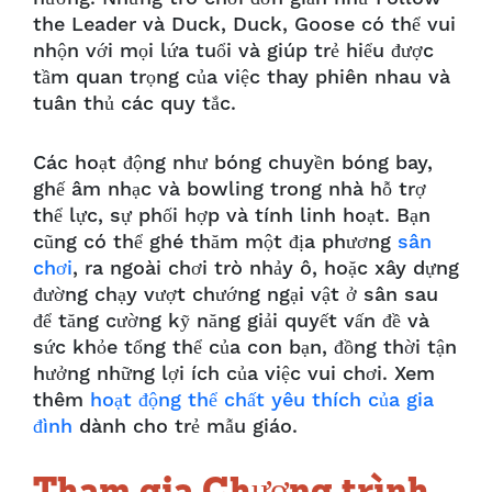
the Leader và Duck, Duck, Goose có thể vui
nhộn với mọi lứa tuổi và giúp trẻ hiểu được
tầm quan trọng của việc thay phiên nhau và
tuân thủ các quy tắc.
Các hoạt động như bóng chuyền bóng bay,
ghế âm nhạc và bowling trong nhà hỗ trợ
thể lực, sự phối hợp và tính linh hoạt. Bạn
cũng có thể ghé thăm một địa phương
sân
chơi
, ra ngoài chơi trò nhảy ô, hoặc xây dựng
đường chạy vượt chướng ngại vật ở sân sau
để tăng cường kỹ năng giải quyết vấn đề và
sức khỏe tổng thể của con bạn, đồng thời tận
hưởng những lợi ích của việc vui chơi. Xem
thêm
hoạt động thể chất yêu thích của gia
đình
dành cho trẻ mẫu giáo.