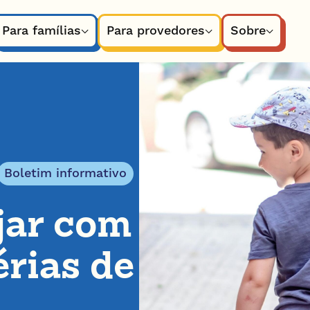
Para famílias
Para provedores
Sobre
Boletim informativo
jar com
érias de