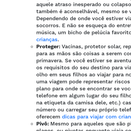
aquele atraso inesperado ou colaps
também é aconselhável, mesmo se v
Dependendo de onde você estiver via
socorros. E não se esqueça do entret
música, um bicho de pelúcia favorito
crianças
.
Proteger:
Vacinas, protetor solar, re
para as mãos são coisas a serem con
primavera. Se você estiver se aventu
os requisitos do seu destino para vi
olho em seus filhos ao viajar para 
uma viagem pode representar riscos 
plano para onde se encontrar se vo
telefone em algum lugar do seu filh
na etiqueta da camisa dele, etc.) c
número ou carregar seu próprio tele
oferecem
dicas para viajar com cria
Pivô:
Mesmo para aqueles que são pla
planos, ou pivotar, enquanto viaja c