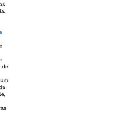
os
a.
a
e
r
e de
e um
de
le,
ças