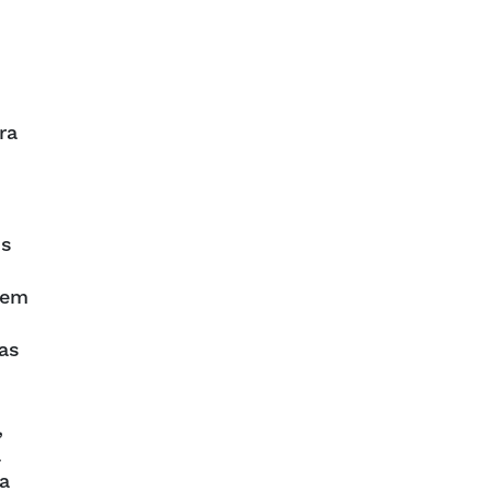
ra
:
os
 em
as
,
a
a