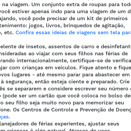
o na viagem. Um conjunto extra de roupas para tod
ocê estiver apenas indo para uma viagem de um di
jando, você pode precisar de um kit de primeiros
enimento: jogos, livros, brinquedos de agitação,
, etc.
Confira essas ideias de viagens sem tela par
pelente de insetos, assentos de carro e desinfetant
sideradas ao viajar com seus filhos nas férias de
rando internacionalmente, certifique-se de verifica
ajar com crianças em veículos. Fique atento e fiqu
novos lugares - até mesmo parar para abastecer em
à segurança, então esteja ciente e preparado. Cri
cês se separarem e considere escrever seu número 
o (pode ser um cartão que você coloca no bolso de
aso seu filho seja muito novo para memorizar seu
fone. Os Centros de Controle e Prevenção de Doen
nças
.
nejadores de férias experientes, ajustar seus
om crianças é algo natural. Atrasos de voos,