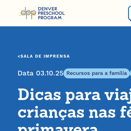
Pular para o conteúdo
SALA DE IMPRENSA
Data 03.10.25
Recursos para a família
Dicas para via
crianças nas f
primavera