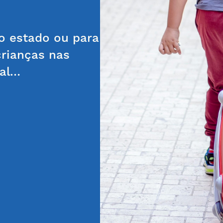
o estado ou para
crianças nas
ual…