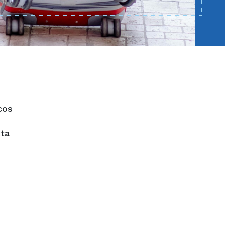
cos
cta