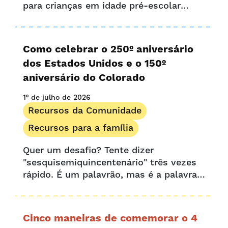
para crianças em idade pré-escolar
podem ser perfeitas para qualquer
ocasião, criando horas de diversão e
aprendizado sem fim. Para os pequenos
Como celebrar o 250º aniversário
aprendizes e adultos, as bolhas de
dos Estados Unidos e o 150º
sabão são uma delícia...
aniversário do Colorado
1º de julho de 2026
Recursos da Comunidade
Recursos para a família
Quer um desafio? Tente dizer
"sesquisemiquincentenário" três vezes
rápido. É um palavrão, mas é a palavra
usada para descrever a celebração
conjunta do 150º e do 250º aniversário...
Cinco maneiras de comemorar o 4