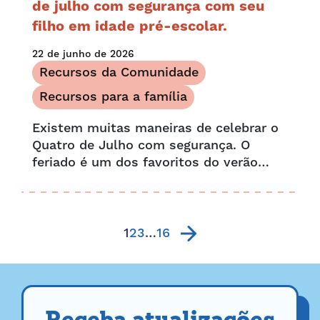
de julho com segurança com seu
filho em idade pré-escolar.
22 de junho de 2026
Recursos da Comunidade
Recursos para a família
Existem muitas maneiras de celebrar o
Quatro de Julho com segurança. O
feriado é um dos favoritos do verão
para muitas famílias, repleto de
churrascos, piqueniques, festas na
piscina e espetáculos de fogos de
artifício.
1
2
3
…
16