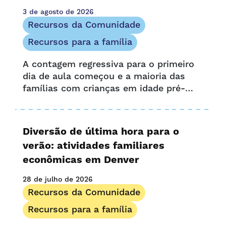
Histórias de família
3 de agosto de 2026
Menção na mídia
Recursos da Comunidade
Boletim informativo
Recursos para a família
Oportunidade e acesso
A contagem regressiva para o primeiro
Comunicado de imprensa
dia de aula começou e a maioria das
Recursos do Provedor
famílias com crianças em idade pré-
Histórias de provedores
escolar pode se beneficiar de descontos
Pesquisar
na volta às aulas. Com a volta às aulas,
UPK Colorado
surge uma nova lista de itens para o
Diversão de última hora para o
seu...
verão: atividades familiares
econômicas em Denver
28 de julho de 2026
Recursos da Comunidade
Recursos para a família