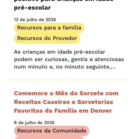
pré-escolar
13 de julho de 2026
Recursos para a família
Recursos do Provedor
As crianças em idade pré-escolar
podem ser curiosas, gentis e atenciosas
num minuto e, no minuto seguinte,
distraídas ou desafiadoras. À medida
que conquistam sua independência no
mundo, frequentemente testam limites
Comemore o Mês do Sorvete com
e desafiam...
Receitas Caseiras e Sorveterias
Favoritas da Família em Denver
9 de julho de 2026
Recursos da Comunidade