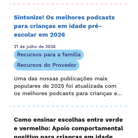
deficiência enfrentam. É também uma
oportunidade de celebrar e acolher...
Sintonize! Os melhores podcasts
para crianças em idade pré-
escolar em 2026
21 de julho de 2026
Recursos para a família
Recursos do Provedor
Uma das nossas publicações mais
populares de 2025 foi atualizada com
os melhores podcasts para crianças em
idade pré-escolar e algumas novas
opções premiadas. Seja no carro, antes
de dormir ou enquanto...
Como ensinar escolhas entre verde
e vermelho: Apoio comportamental
positivo para crianças em idade