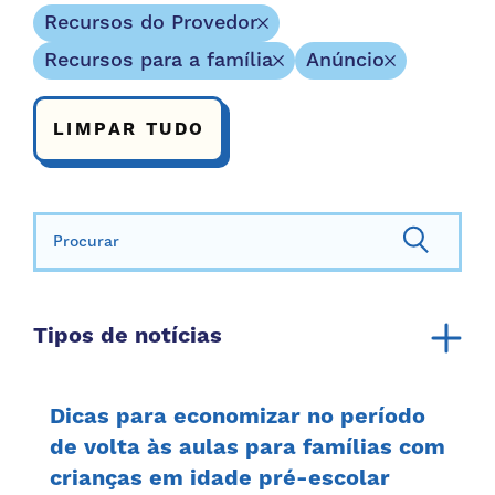
Recursos do Provedor
Recursos para a família
Anúncio
LIMPAR TUDO
Procurar:
Tipos de notícias
Anúncio
Relatório anual
Dicas para economizar no período
Recursos da Comunidade
de volta às aulas para famílias com
crianças em idade pré-escolar
Recursos para a família