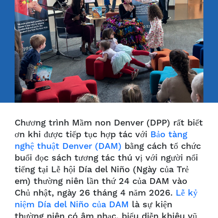
Chương trình Mầm non Denver (DPP) rất biết
ơn khi được tiếp tục hợp tác với
Bảo tàng
nghệ thuật Denver (DAM)
bằng cách tổ chức
buổi đọc sách tương tác thú vị với người nổi
tiếng tại Lễ hội Día del Niño (Ngày của Trẻ
em) thường niên lần thứ 24 của DAM vào
Chủ nhật, ngày 26 tháng 4 năm 2026.
Lễ kỷ
niệm Día del Niño của DAM
là sự kiện
thường niên có âm nhạc, biểu diễn khiêu vũ