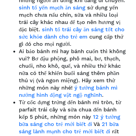
những người ăn uống khi đang di chuyển.
sinh tố yến mạch ăn sáng
sử dụng yến
mạch chưa nấu chín, sữa và nhiều loại
trái cây khác nhau để tạo nên hương vị
đặc biệt.
sinh tố trái cây ăn sáng tốt cho
sức khỏe dành cho trẻ em
cung cấp thứ
gì đó cho mọi người.
Ai bảo bánh mì hay bánh cuốn thì không
vui? Bơ đậu phộng, phô mai, bơ, thạch,
chuối, nho khô, quế, và nhiều thứ khác
nữa có thể khiến buổi sáng thêm phần
thú vị (và ngon miệng). Hãy xem thử
những món này nhé!
ý tưởng bánh mì
nướng hình động vật ngộ nghĩnh
.
Từ cốc đựng trứng đến bánh mì tròn, từ
parfait trái cây và sữa chua đến bánh
kếp 5 phút, những món này
12 ý tưởng
bữa sáng cho trẻ mới biết đi
Và
21 bữa
sáng lành mạnh cho trẻ mới biết đi
rất