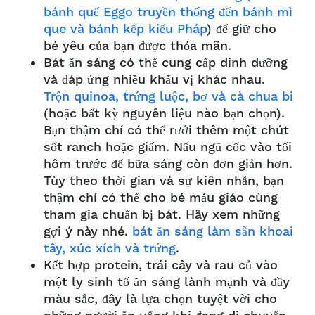
bánh quế Eggo truyền thống đến bánh mì
que và bánh kếp kiểu Pháp
) để giữ cho
bé yêu của bạn được thỏa mãn.
Bát ăn sáng có thể cung cấp dinh dưỡng
và đáp ứng nhiều khẩu vị khác nhau.
Trộn quinoa, trứng luộc, bơ và cà chua bi
(hoặc bất kỳ nguyên liệu nào bạn chọn).
Bạn thậm chí có thể rưới thêm một chút
sốt ranch hoặc giấm. Nấu ngũ cốc vào tối
hôm trước để bữa sáng còn đơn giản hơn.
Tùy theo thời gian và sự kiên nhẫn, bạn
thậm chí có thể cho bé mẫu giáo cùng
tham gia chuẩn bị bát. Hãy xem những
gợi ý này nhé.
bát ăn sáng làm sẵn khoai
tây, xúc xích và trứng
.
Kết hợp protein, trái cây và rau củ vào
một ly sinh tố ăn sáng lành mạnh và đầy
màu sắc, đây là lựa chọn tuyệt vời cho