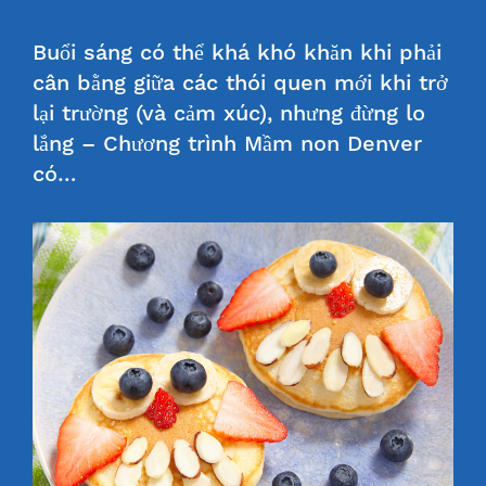
Buổi sáng có thể khá khó khăn khi phải
cân bằng giữa các thói quen mới khi trở
lại trường (và cảm xúc), nhưng đừng lo
lắng – Chương trình Mầm non Denver
có…