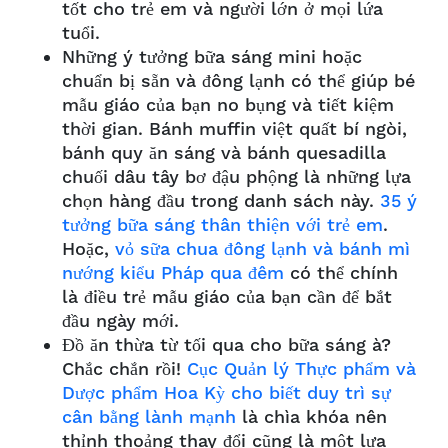
tốt cho trẻ em và người lớn ở mọi lứa
tuổi.
Những ý tưởng bữa sáng mini hoặc
chuẩn bị sẵn và đông lạnh có thể giúp bé
mẫu giáo của bạn no bụng và tiết kiệm
thời gian. Bánh muffin việt quất bí ngòi,
bánh quy ăn sáng và bánh quesadilla
chuối dâu tây bơ đậu phộng là những lựa
chọn hàng đầu trong danh sách này.
35 ý
tưởng bữa sáng thân thiện với trẻ em
.
Hoặc,
vỏ sữa chua đông lạnh và bánh mì
nướng kiểu Pháp qua đêm
có thể chính
là điều trẻ mẫu giáo của bạn cần để bắt
đầu ngày mới.
Đồ ăn thừa từ tối qua cho bữa sáng à?
Chắc chắn rồi!
Cục Quản lý Thực phẩm và
Dược phẩm Hoa Kỳ cho biết duy trì sự
cân bằng lành mạnh
là chìa khóa nên
thỉnh thoảng thay đổi cũng là một lựa